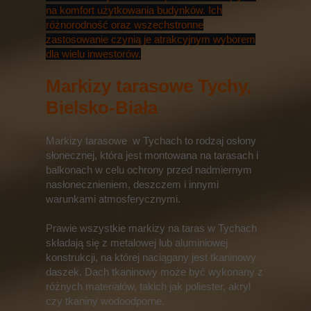
na komfort użytkowania budynków. Ich
różnorodność oraz wszechstronne
zastosowanie czynią je atrakcyjnym wyborem
dla wielu inwestorów.
Markizy tarasowe Tychy,
Bielsko-Biała
Markizy tarasowe w Tychach to rodzaj osłony
słonecznej, która jest montowana na tarasach i
balkonach w celu ochrony przed nadmiernym
nasłonecznieniem, deszczem i innymi
warunkami atmosferycznymi.
Prawie wszystkie markizy na taras w Tychach
składają się z metalowej lub aluminiowej
konstrukcji, na której naciągany jest tkaninowy
daszek. Dach tkaninowy może być wykonany z
różnych materiałów, takich jak poliester, akryl
czy tkaniny wodoodporne.