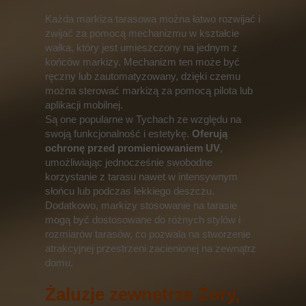
Każda markiza tarasowa można łatwo rozwijać i
zwijać za pomocą mechanizmu w kształcie
wałka, który jest umieszczony na jednym z
końców markizy. Mechanizm ten może być
ręczny lub zautomatyzowany, dzięki czemu
można sterować markizą za pomocą pilota lub
aplikacji mobilnej.
Są one popularne w Tychach ze względu na
swoją funkcjonalność i estetykę.
Oferują
ochronę przed promieniowaniem UV
,
umożliwiając jednocześnie swobodne
korzystanie z tarasu nawet w intensywnym
słońcu lub podczas lekkiego deszczu.
Dodatkowo, markizy stosowanie na tarasie
mogą być dostosowane do różnych stylów i
rozmiarów tarasów, co pozwala na stworzenie
atrakcyjnej przestrzeni zacienionej na zewnątrz
domu.
Żaluzje zewnętrze Żory,