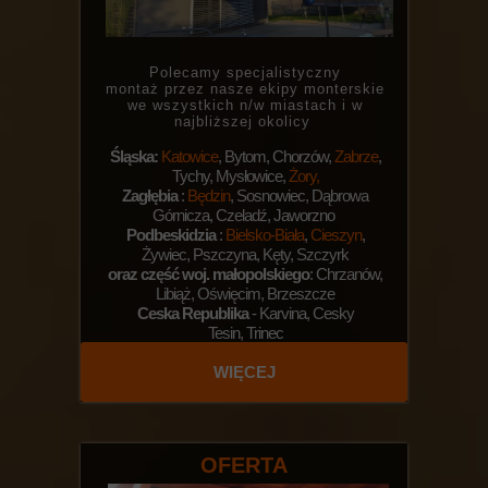
Polecamy specjalistyczny
montaż przez nasze ekipy monterskie
we wszystkich n/w miastach i w
najbliższej okolicy
Śląska:
Katowice
, Bytom, Chorzów,
Zabrze
,
Tychy, Mysłowice,
Żory,
Zagłębia
:
Będzin
, Sosnowiec, Dąbrowa
Górnicza, Czeladź, Jaworzno
Podbeskidzia
:
Bielsko-Biała
,
Cieszyn
,
Żywiec, Pszczyna, Kęty, Szczyrk
oraz część woj. małopolskiego
: Chrzanów,
Libiąż, Oświęcim, Brzeszcze
Ceska Republika
- Karvina, Cesky
Tesin, Trinec
WIĘCEJ
OFERTA