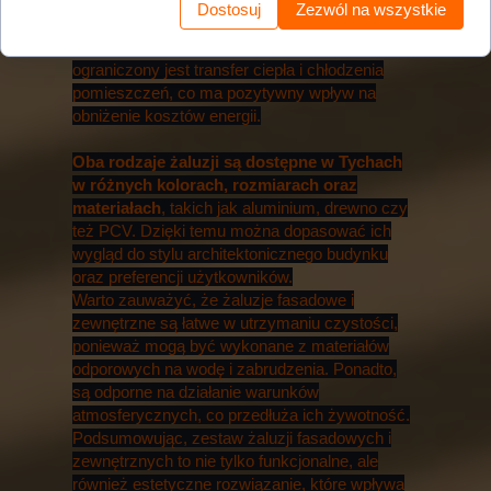
nasłonecznieniem, hałasem z zewnątrz,
Dostosuj
Zezwól na wszystkie
owadami czy też deszczem. Dodatkowo,
działają jako zewnętrzna izolacja, dzięki której
ograniczony jest transfer ciepła i chłodzenia
pomieszczeń, co ma pozytywny wpływ na
obniżenie kosztów energii.
Oba rodzaje żaluzji są dostępne w Tychach
w różnych kolorach, rozmiarach oraz
materiałach
, takich jak aluminium, drewno czy
też PCV. Dzięki temu można dopasować ich
wygląd do stylu architektonicznego budynku
oraz preferencji użytkowników.
Warto zauważyć, że żaluzje fasadowe i
zewnętrzne są łatwe w utrzymaniu czystości,
ponieważ mogą być wykonane z materiałów
odporowych na wodę i zabrudzenia. Ponadto,
są odporne na działanie warunków
atmosferycznych, co przedłuża ich żywotność.
Podsumowując, zestaw żaluzji fasadowych i
zewnętrznych to nie tylko funkcjonalne, ale
również estetyczne rozwiązanie, które wpływa