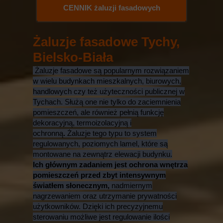
CENNIK żaluzji fasadowych
Żaluzje fasadowe Tychy,
Bielsko-Biała
Żaluzje fasadowe są popularnym rozwiązaniem
w wielu budynkach mieszkalnych, biurowych,
handlowych czy też użyteczności publicznej w
Tychach. Służą one nie tylko do zaciemnienia
pomieszczeń, ale również pełnią funkcję
dekoracyjną, termoizolacyjną i
ochronną
.
Żaluzje tego typu to system
regulowanych, poziomych lamel, które są
montowane na zewnątrz elewacji budynku.
Ich głównym zadaniem jest ochrona wnętrza
pomieszczeń przed zbyt intensywnym
światłem słonecznym,
nadmiernym
nagrzewaniem oraz utrzymanie prywatności
użytkowników. Dzięki ich precyzyjnemu
sterowaniu możliwe jest regulowanie ilości