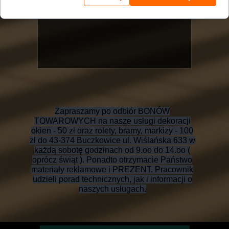
Zapraszamy po odbiór BONÓW
TOWAROWYCH na nasze usługi dekoracji
okien - 50 zł oraz rolety, bramy, markizy - 100
zł do 43-374 Buczkowice ul. Wiślańska 633 w
każdą sobotę godzinach od 9.oo do 14.oo (
oprócz świąt ). Ponadto otrzymacie Państwo
materiały reklamowe i PREZENT. Pracownik
udzieli porad technicznych, jak i informacji o
naszych usługach.