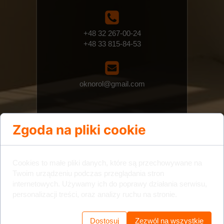
+48 32 267-00-24
+48 33 815-84-53
oknorol@gmail.com
Zgoda na pliki cookie
Cookies to małe pliki danych, które są przechowywane na
Twoim urządzeniu podczas przeglądania stron
internetowych. Używamy ich do poprawy działania serwisu,
personalizacji treści, oraz analizy ruchu na stronie.
Dostosuj
Zezwól na wszystkie