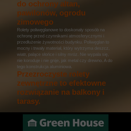
do ochrony altan,
pawilonów, ogrodu
zimowego
Rolety poliwęglanowe to doskonały sposób na
ochronę przed czynnikami atmosferycznymi i
przedłużenie żywotności budynku. Poliwęglan to
mocny i trwały materiał, który wytrzyma deszcz,
wiatr, palące słońce i silny mróz. Nie wypala się,
nie koroduje i nie gnije, jak metal czy drewno. A do
tego konstrukcja aluminiowa.
Przezroczyste rolety
zewnętrzne to efektowne
rozwiązanie na balkony i
tarasy.