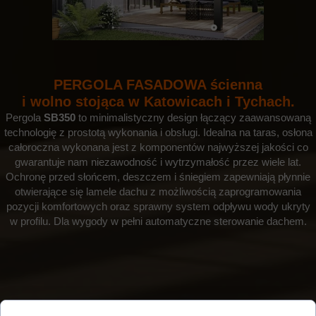
PERGOLA FASADOWA ścienna
i wolno stojąca w Katowicach i Tychach.
Pergola
SB350
to minimalistyczny design łączący zaawansowaną
technologię z prostotą wykonania i obsługi. Idealna na taras, osłona
całoroczna wykonana jest z komponentów najwyższej jakości co
gwarantuje nam niezawodność i wytrzymałość przez wiele lat.
Ochronę przed słońcem, deszczem i śniegiem zapewniają płynnie
otwierające się lamele dachu z możliwością zaprogramowania
pozycji komfortowych oraz sprawny system odpływu wody ukryty
w profilu. Dla wygody w pełni automatyczne sterowanie dachem.