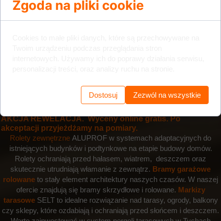
Zgoda na pliki cookie
Cookies to małe pliki danych, które są przechowywane na
Twoim urządzeniu podczas przeglądania stron
internetowych. Używamy ich do poprawy działania serwisu,
personalizacji treści, oraz analizy ruchu na stronie.
Dostosuj
Zezwól na wszystkie
AKCJA REWELACJA.
Wyceny online gratis. Po
akceptacji przyjeżdżamy na pomiary.
Rolety zewnętrzne
ALUPROF w systemach adaptacyjnych do
istniejących budynków i podtynkowe na etapie budowy domów.
Rolety ochraniają przed hałasem, wiatrem, deszczem oraz
skutecznie utrudniają włamanie z zewnątrz.
Bramy garażowe
rolowane
to stały element architektury naszych czasów. W naszej
ofercie znajdują się bramy skrzydłowe i rolowane.
Markizy
tarasowe
SELT to idealne rozwiązanie nad tarasy, ogrody, balkony
czy sklepy, które ozdabiają i ochraniają przed słońcem i deszczem
.
Warto zainwestować w system pergoli tarasowych w Tychach