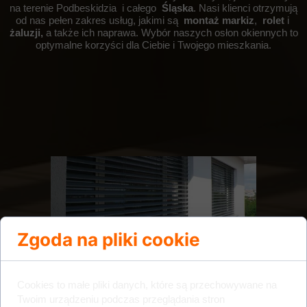
na terenie Podbeskidzia
i całego
Śląska
. Nasi klienci otrzymują
od nas pełen zakres usług, jakimi są
montaż markiz
,
rolet
i
żaluzji,
a także ich naprawa. Wybór naszych osłon okiennych to
optymalne korzyści dla Ciebie i Twojego mieszkania.
Zgoda na pliki cookie
Cookies to małe pliki danych, które są przechowywane na
Twoim urządzeniu podczas przeglądania stron