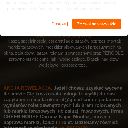
internetowych. Używamy ich do poprawy działania serwisu,
personalizacji treści, oraz analizy ruchu na stronie.
Dostosuj
Zezwól na wszystkie
Czym się zajmujemy
Naszą specjalnością jest aranżacja tarasów poprzez montaż
markiz tarasowych, moskitier plisowanych i przesuwnych na
okna, zabudowa tarasu roletami zewnętrznymi oraz PERGOLE,
zarówno przyścienne, jak i wolno stojące. Daszki nad drzwi
wejściowe i gospodarcze.
AKCJA REWELACJA.
Jeżeli chcesz uzyskać wycenę
ile będzie Cię kosztowała usługa to
wyślij do nas
zapytanie na maila oknorol@gmail.com z podaniem
wymiarów rolet zewnętrznych lub bram rolowanych
lub markiz tarasowych lub żaluzji fasadowych, firma
GREEN HOUSE Dariusz Kępa.
Montaż, serwis i
naprawa markiz, żaluzji i rolet. Udzielamy również