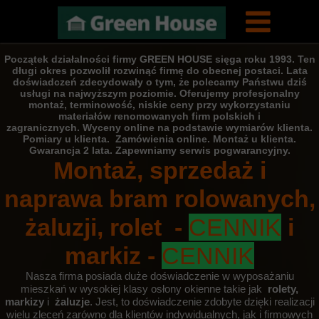
Początek działalności firmy GREEN HOUSE sięga roku 1993. Ten
długi okres pozwolił rozwinąć firmę do obecnej postaci. Lata
doświadczeń zdecydowały o tym, że polecamy Państwu dziś
usługi na najwyższym poziomie. Oferujemy profesjonalny
montaż, terminowość, niskie ceny przy wykorzystaniu
materiałów renomowanych firm polskich i
zagranicznych. Wyceny online na podstawie wymiarów klienta.
Pomiary u klienta. Zamówienia online.
Montaż u klienta.
Gwarancja 2 lata. Zapewniamy serwis pogwarancyjny.
Montaż, sprzedaż i
naprawa bram rolowanych,
żaluzji, rolet -
CENNIK
i
markiz -
CENNIK
Nasza firma posiada duże doświadczenie w wyposażaniu
mieszkań w wysokiej klasy osłony okienne takie jak
rolety,
markizy
i
żaluzje
. Jest, to doświadczenie zdobyte dzięki realizacji
wielu zleceń zarówno dla klientów indywidualnych, jak i firmowych