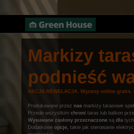
Markizy tara
podnieść w
AKCJA REWELACJA.
Wyceny online gratis.
Produkowane przez
nas
markizy tarasowe speł
Przede wszystkim
chroni
taras lub balkon prz
Wysuwane
zasłony
przeznaczone
są
dla
tych
Dodatkowe
opcje,
takie jak sterowanie elektr