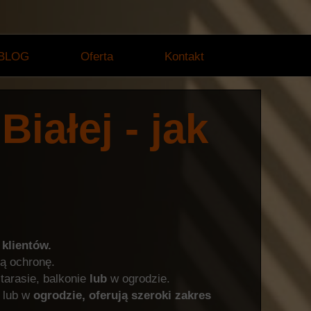
BLOG
Oferta
Kontakt
iałej - jak
klientów.
ą ochronę.
tarasie, balkonie
lub
w ogrodzie.
 lub w
ogrodzie,
oferują
szeroki
zakres