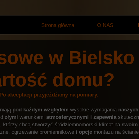
Strona główna
O NAS
sowe w Bielsko B
artość domu?
 Po akceptacji przyjeżdżamy na pomiary.
niają
pod
każdym
względem
wysokie wymagania
naszych
ed
złymi
warunkami
atmosferycznymi
i
zapewnia
skuteczn
, którzy chcą stworzyć śródziemnomorski klimat na
swoim
yczne, ogrzewanie promiennikowe
i
opcje
montażu na ścianie