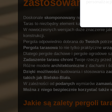
zastosowanie?
personalizacji
Doskonale
skomponowany
nowoczesny taras 
Taras to niezbędny element każdego ogrodu.
W nowoczesnych wersjach duże znaczenie jako e
konstrukcji.
Pergola odpowiednio dobrana do
Twoich
potrz
Pergola
tarasowa
to nie tylko praktyczne
urzą
Dlatego pergole dachowe i pergole ogrodowe s
Zadaszenie
tarasu
chroni
Twoje rzeczy przed
Różne modele
architektoniczne
z dachami i ś
Dzięki
możliwości
budowania i stosowania
za
takich
jak
Bielsko-Biała.
W zależności od
podanych
wymiarów
zamawi
Można
z
niego
bezpiecznie
korzystać
także
Jakie są zalety pergoli t