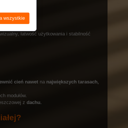
a wszystkie
izualny, łatwość użytkowania i stabilność
ewnić
cień
nawet
na
największych
tarasach,
ech modułów.
eszczowej z
dachu.
iałej?